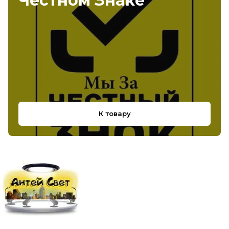
Честном Знаке
К товару