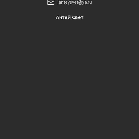
anteysvet@ya.ru
Антей Свет
​​​