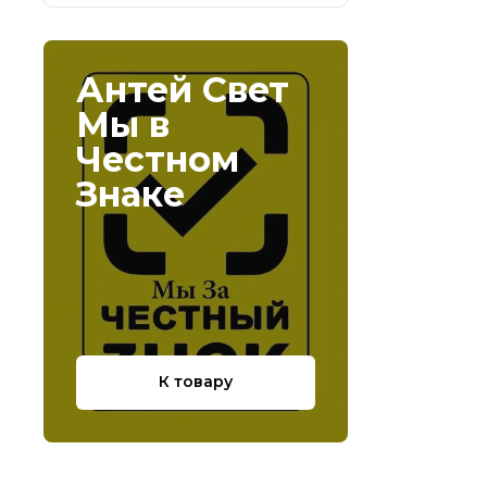
Антей Свет
Мы в
Честном
Знаке
К товару