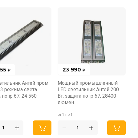
555
23 990
₽
₽
етильник Антей пром
Мощный промышленный
, 3 режима света
LED светильник Антей 200
 по ip 67, 24 550
Вт, защита по ip 67, 28400
люмен.
от 1 по 1