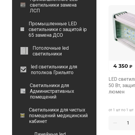
светильники замена
ЛСП
Промышленные LED
светильники с защитой ip
65 замена ДСО
Потолочные led
светильники
4 350
led светильники для
₽
потолков Грильято
LED светил
Светильники для
50 Вт, защит
Административных
люмен
помещений
Светильники для чистых
от 1 шт по 1 шт
помещений медицинский
кабинет
Линейные led