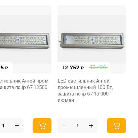
75
12 752
13 490
₽
₽
етильник Антей пром
LED светильник Антей
защита по ip 67,13500
промышленный 100 Вт,
защита по ip 67,15 000
люмен