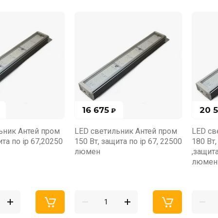
16 675
20 
₽
ьник Антей пром
LED светильник Антей пром
LED св
ита по ip 67,20250
150 Вт, защита по ip 67, 22500
180 Вт
люмен
,защита
люмен