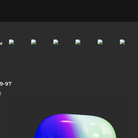
ы
99-97
0