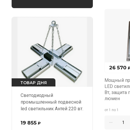
26 570
Мощный п
ТОВАР ДНЯ
LED светил
Вт, защита п
Светодиодный
люмен
промышленный подвесной
led светильник Антей 220 вт.
от 1 по 1
19 855
₽