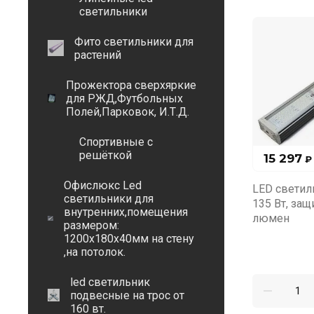
светильники
Фито светильники для
растений
Прожектора сверхяркие
для РЖД,Футбольных
Полей,Парковок, И.Т.Д.
Спортивные с
решёткой
15 297
₽
Офислюкс Led
LED светил
светильники для
135 Вт, защ
внутренних,помещения
люмен
размером:
1200х180х40мм на стену
,на потолок.
led светильник
подвесные на трос от
160 вт.