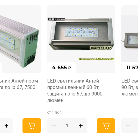
4 655
11 5
₽
ьник Антей пром
LED светильник Антей
LED св
а по ip 67, 7500
промышленный 60 Вт,
90 Вт, 
защита по ip 67, до 9000
люмен
люмен
от 1 по 1