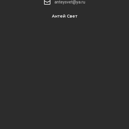
anteysvet@ya.ru
Антей Свет
​​​