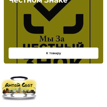
Честном Знаке
К товару