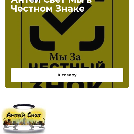
Честном Знаке
К товару