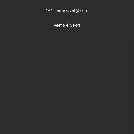
anteysvet@ya.ru
Антей Свет
​​​